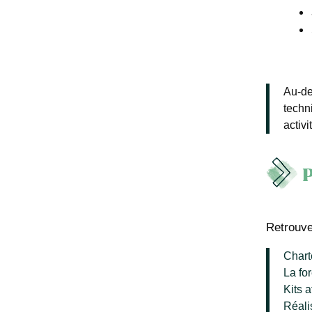
Au-de
techni
activi
P
Retrouve
Chart
La fo
Kits 
Réali