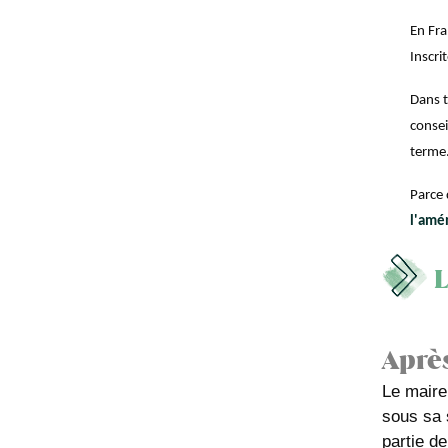
En Fra
Inscri
Dans 
consei
terme
Parce 
l'amé
L
Après
Le maire
sous sa 
partie d