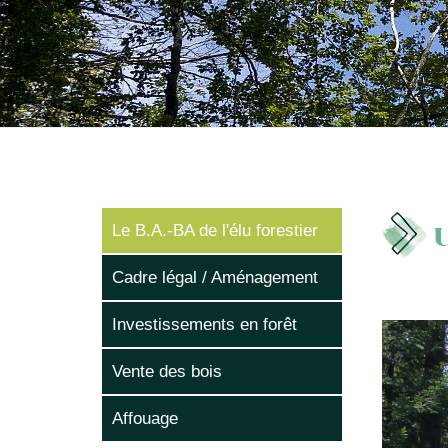
U
Le B.A.-BA de l'élu forestier
Cadre légal / Aménagement
Investissements en forêt
Vente des bois
Affouage