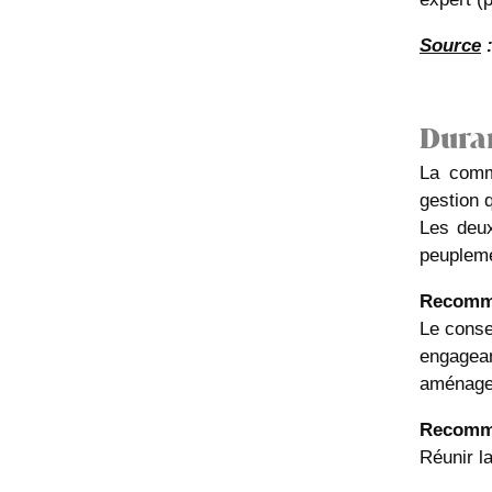
Source
Duran
La comm
gestion 
Les deux
peupleme
R
ecomm
Le conse
engagean
aménagem
Recomm
Réunir l