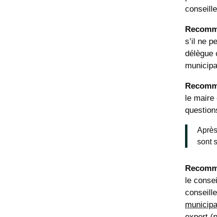
conseill
Recomm
s’il ne p
délègue 
municipa
Recomm
le maire
questions
Après
sont 
Recomm
le conse
conseill
municipa
expert (