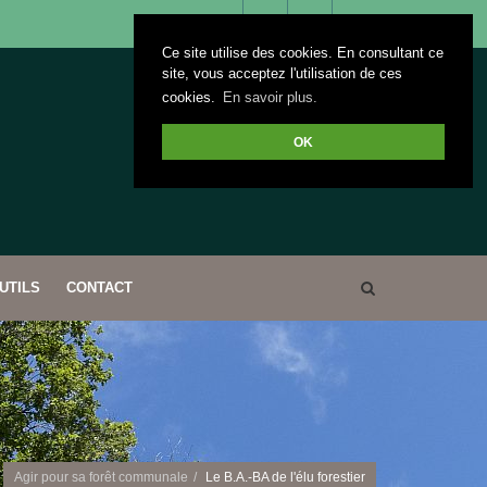
Ce site utilise des cookies. En consultant ce
Facebook
Twitter
+33(0)3
bourgognefranchecom
site, vous acceptez l'utilisation de ces
cookies.
En savoir plus.
81 41
OK
26 44
UTILS
CONTACT
Agir pour sa forêt communale
Le B.A.-BA de l'élu forestier