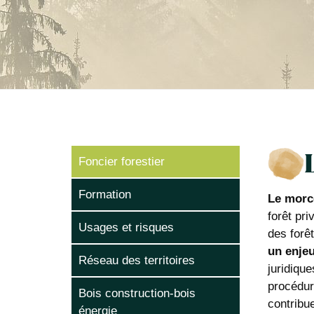
Foncier forestier
Formation
Le morce
forêt pri
Usages et risques
des forêt
un enjeu
Réseau des territoires
juridique
procédur
Bois construction-bois
contribu
énergie