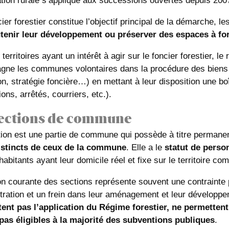
sation rurale s’applique aux successions ouvertes depuis 200
ncier forestier constitue l’objectif principal de la démarche
tenir leur développement ou préserver des espaces à fo
territoires ayant un intérêt à agir sur le foncier forestier,
ne les communes volontaires dans la procédure des biens sa
ion, stratégie foncière…) en mettant à leur disposition une b
ions, arrêtés, courriers, etc.).
sections de commune
ion est une partie de commune qui possède à titre permanen
istincts de ceux de la commune
. Elle a le
statut de perso
habitants ayant leur domicile réel et fixe sur le territoire c
on courante des sections représente souvent une contraint
stration et un frein dans leur aménagement et leur développem
itent pas l’application du Régime forestier, ne permetten
pas éligibles à la majorité des subventions publiques
.