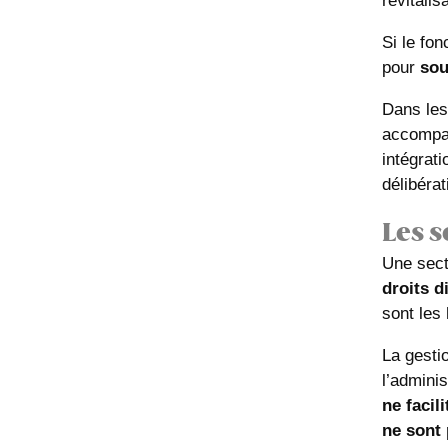
revitali
Si le fo
pour
sou
Dans les 
accompag
intégrat
délibérat
Les 
Une sect
droits d
sont les 
La gesti
l’admini
ne facil
ne sont 