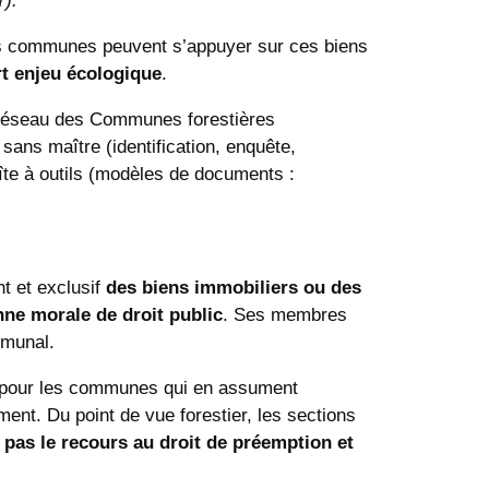
7
).
, les communes peuvent s’appuyer sur ces biens
rt enjeu écologique
.
 le réseau des Communes forestières
ns maître (identification, enquête,
oîte à outils (modèles de documents :
t et exclusif
des biens immobiliers ou des
nne morale de droit public
. Ses membres
ommunal.
e pour les communes qui en assument
ent. Du point de vue forestier, les sections
t pas le recours au droit de préemption et