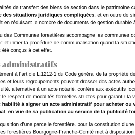
lités de transfert des biens de section dans le patrimoine 
 des situations juridiques compliquées
, et en outre de s
rêt en réduisant le nombre de documents de gestion durable
u des Communes forestières accompagne les communes conc
c et initier la procédure de communalisation quand la situati
t été conçus à cet effet.
 administratifs
ment à l’article L.1212-1 du Code général de la propriété de
iales et leurs regroupements peuvent dresser des actes authe
ulté, alternative à un acte notarié, confère aux exécutifs lo
le respect de modalités formelles strictes pour garantir la va
 habilité à signer un acte administratif pour acheter ou
, en vue de sa publication au service de la publicité fo
quisition d’une parcelle forestière, pour la constitution d’u
s forestières Bourgogne-Franche-Comté met à disposition