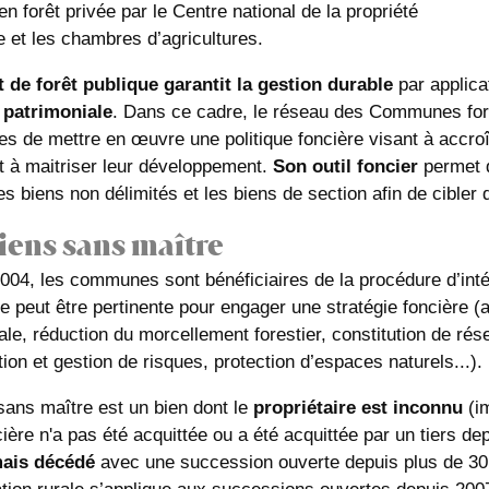
n forêt privée par le Centre national de la propriété
e et les chambres d’agricultures.
t de forêt publique garantit la gestion durable
par applica
é patrimoniale
. Dans ce cadre, le réseau des Communes f
es de mettre en œuvre une politique foncière visant à accroît
et à maitriser leur développement.
Son outil foncier
permet d
es biens non délimités et les biens de section afin de cibler d
iens sans maître
004, les communes sont bénéficiaires de la procédure d’int
e peut être pertinente pour engager une stratégie foncière (
e, réduction du morcellement forestier, constitution de rés
ion et gestion de risques, protection d’espaces naturels...).
sans maître est un bien dont le
propriétaire est inconnu
(im
ière n'a pas été acquittée ou a été acquittée par un tiers de
ais décédé
avec une succession ouverte depuis plus de 30