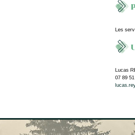
P
Les serv
U
Lucas 
07 89 51
lucas.re