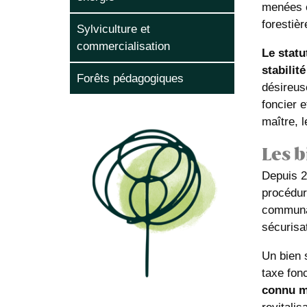
menées e
forestièr
Sylviculture et
commercialisation
Le statu
stabilit
Forêts pédagogiques
désireus
foncier 
maître, l
Les b
Depuis 2
procédur
communal
sécurisat
Un bien 
taxe fonc
connu m