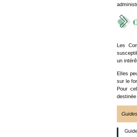
administr
O
Les Com
suscepti
un intérê
Elles pe
sur le fo
Pour ce
destinée
Guides
Guide