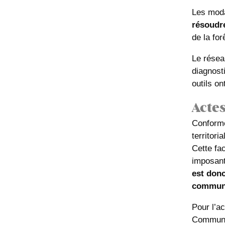
Les moda
résoudre
de la fo
Le résea
diagnosti
outils on
Actes
Conformé
territor
Cette fac
imposant 
est donc
communal
Pour l’ac
Commune