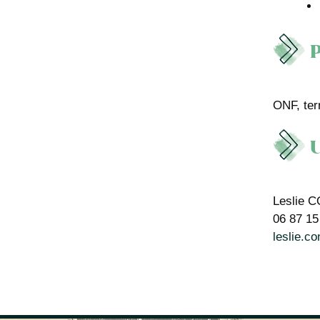
P
ONF, terr
U
Leslie 
06 87 15
leslie.c