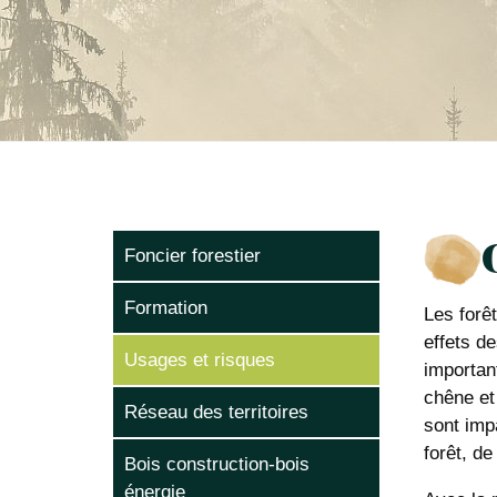
Foncier forestier
Formation
Les forê
effets d
Usages et risques
important
chêne et 
Réseau des territoires
sont imp
forêt, d
Bois construction-bois
énergie