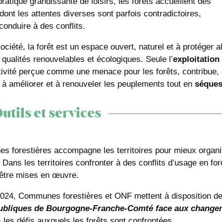
ratique grandissante de loisirs, les forêts accueillent des
dont les attentes diverses sont parfois contradictoires,
conduire à des conflits.
ociété, la forêt est un espace ouvert, naturel et à protéger a
 qualités renouvelables et écologiques. Seule l’
exploitation
tivité perçue comme une menace pour les forêts, contribue,
, à améliorer et à renouveler les peuplements tout en
séques
utils et services
 forestières accompagne les territoires pour mieux organis
. Dans les territoires confronter à des conflits d’usage en f
être mises en œuvre.
024, Communes forestières et ONF mettent à disposition des 
publiques de Bourgogne-Franche-Comté face aux change
 les défis auxquels les forêts sont confrontées.