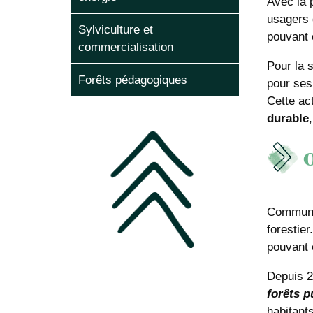
Avec la p
usagers 
Sylviculture et
pouvant 
commercialisation
Pour la s
Forêts pédagogiques
pour ses
Cette ac
durable
O
Communes
forestier
pouvant 
Depuis 2
forêts 
habitants