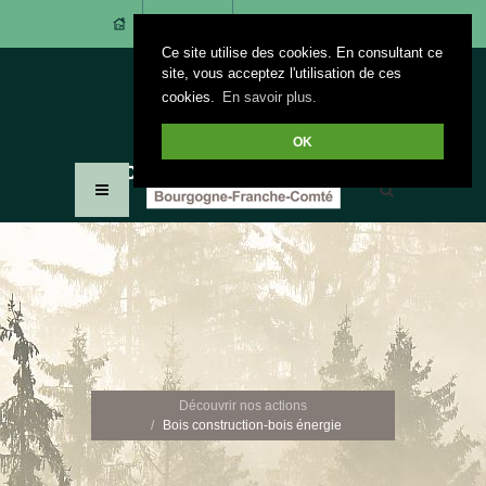
CONTACT
ACCÈS ADHÉRENTS
Ce site utilise des cookies. En consultant ce
site, vous acceptez l'utilisation de ces
cookies.
En savoir plus.
OK
Découvrir nos actions
Bois construction-bois énergie