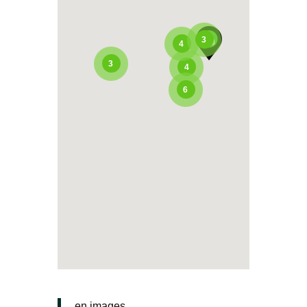
3
4
3
4
6
en images