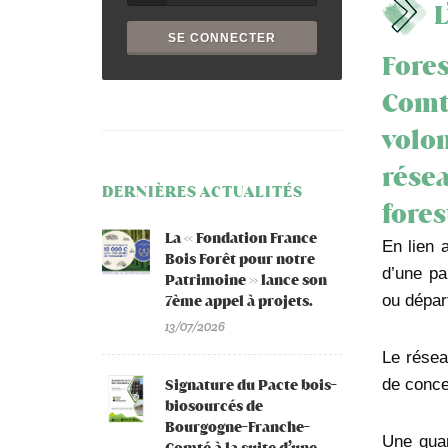
Fore
Comté
volon
résea
DERNIÈRES ACTUALITÉS
fores
La « Fondation France
En lien 
Bois Forêt pour notre
d’une pa
Patrimoine » lance son
ou dépar
7ème appel à projets.
13/07/2026
Le résea
de conce
Signature du Pacte bois-
biosourcés de
Bourgogne-Franche-
Une quar