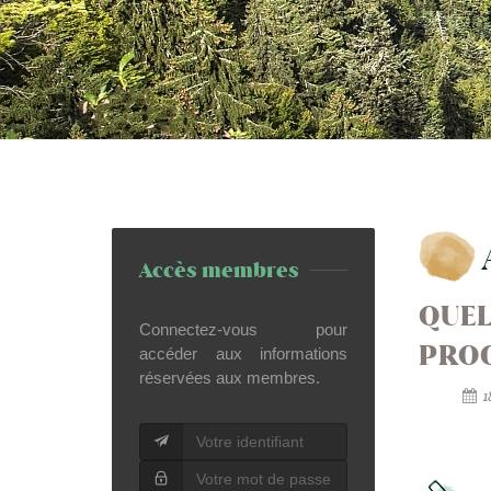
Accès membres
QUEL
Connectez-vous pour
PRO
accéder aux informations
réservées aux membres.
1