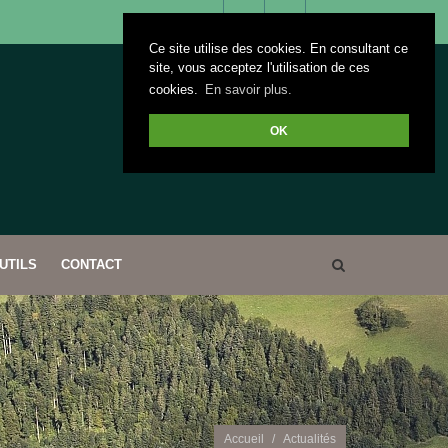
Ce site utilise des cookies. En consultant ce
Facebook
Twitter
+33(0)3
bourgognefranchecom
site, vous acceptez l'utilisation de ces
cookies.
En savoir plus.
81 41
OK
26 44
UTILS
CONTACT
Accueil
Actualités