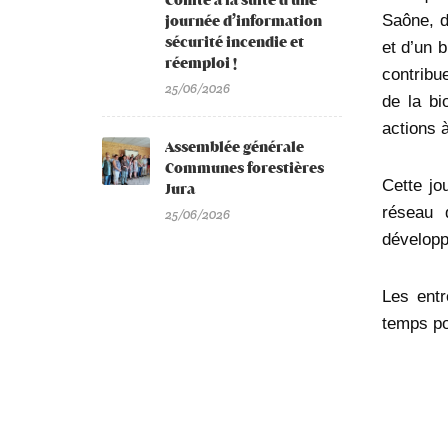
Comté à la suite d’une
Saône, du
journée d’information
sécurité incendie et
et d’un 
réemploi !
contribu
25/06/2026
de la bi
actions à
Assemblée générale
Communes forestières
Cette jo
Jura
réseau 
25/06/2026
développ
Les entr
temps po